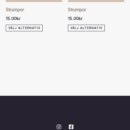
olika
olika
Strumpor
Strumpor
alternativen
alternativen
15.00
kr
15.00
kr
kan
kan
VÄLJ ALTERNATIV
VÄLJ ALTERNATIV
väljas
väljas
på
på
produktsidan
produktsida