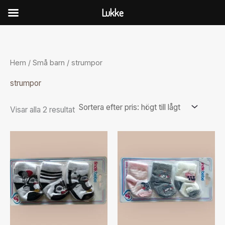
Hoppa
Lukke
till
Sorterade
innehåll
efter
pris:
högt
till
Hem
/
Små barn
/ strumpor
lågt
strumpor
Visar alla 2 resultat
Den
Den
här
här
produkten
produkten
har
har
flera
flera
varianter.
varianter.
De
De